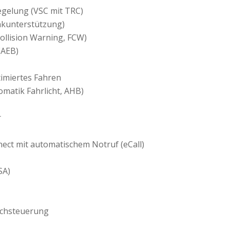
egelung (VSC mit TRC)
nkunterstützung)
ollision Warning, FCW)
(AEB)
imiertes Fahren
omatik Fahrlicht, AHB)
r
ect mit automatischem Notruf (eCall)
SA)
achsteuerung