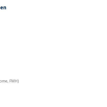
nen
home, FMH)