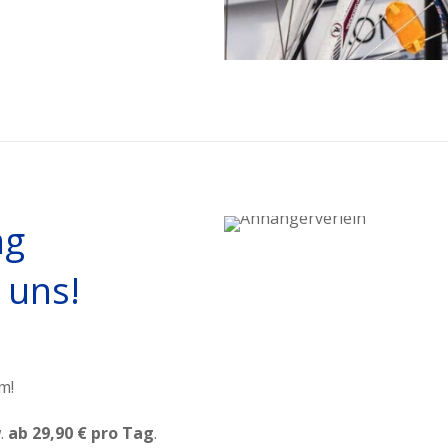
ng
 uns!
m!
.
ab 29,90 € pro Tag
.