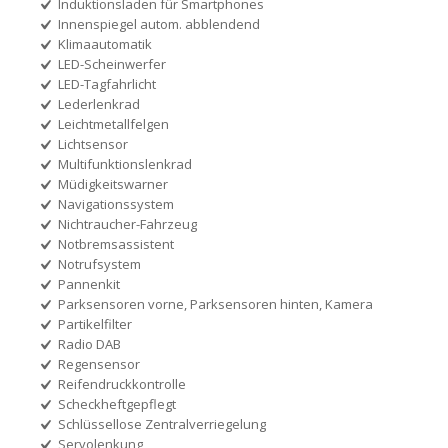
Induktionsladen für Smartphones
Innenspiegel autom. abblendend
Klimaautomatik
LED-Scheinwerfer
LED-Tagfahrlicht
Lederlenkrad
Leichtmetallfelgen
Lichtsensor
Multifunktionslenkrad
Müdigkeitswarner
Navigationssystem
Nichtraucher-Fahrzeug
Notbremsassistent
Notrufsystem
Pannenkit
Parksensoren vorne, Parksensoren hinten, Kamera
Partikelfilter
Radio DAB
Regensensor
Reifendruckkontrolle
Scheckheftgepflegt
Schlüssellose Zentralverriegelung
Servolenkung