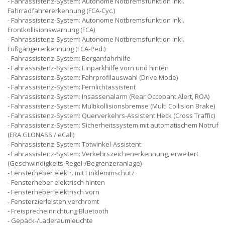
Fahrassistenz-System: Autonome Notbremsfunktion inkl.
Fahrradfahrererkennung (FCA-Cyc.)
Fahrassistenz-System: Autonome Notbremsfunktion inkl.
Frontkollisionswarnung (FCA)
Fahrassistenz-System: Autonome Notbremsfunktion inkl.
Fußgängererkennung (FCA-Ped.)
Fahrassistenz-System: Berganfahrhilfe
Fahrassistenz-System: Einparkhilfe vorn und hinten
Fahrassistenz-System: Fahrprofilauswahl (Drive Mode)
Fahrassistenz-System: Fernlichtassistent
Fahrassistenz-System: Insassenalarm (Rear Occopant Alert, ROA)
Fahrassistenz-System: Multikollisionsbremse (Multi Collision Brake)
Fahrassistenz-System: Querverkehrs-Assistent Heck (Cross Traffic)
Fahrassistenz-System: Sicherheitssystem mit automatischem Notruf
(ERA GLONASS / eCall)
Fahrassistenz-System: Totwinkel-Assistent
Fahrassistenz-System: Verkehrszeichenerkennung, erweitert
(Geschwindigkeits-Regel-/Begrenzeranlage)
Fensterheber elektr. mit Einklemmschutz
Fensterheber elektrisch hinten
Fensterheber elektrisch vorn
Fensterzierleisten verchromt
Freisprecheinrichtung Bluetooth
Gepäck-/Laderaumleuchte