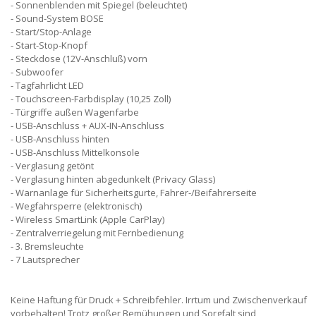
Sonnenblenden mit Spiegel (beleuchtet)
Sound-System BOSE
Start/Stop-Anlage
Start-Stop-Knopf
Steckdose (12V-Anschluß) vorn
Subwoofer
Tagfahrlicht LED
Touchscreen-Farbdisplay (10,25 Zoll)
Türgriffe außen Wagenfarbe
USB-Anschluss + AUX-IN-Anschluss
USB-Anschluss hinten
USB-Anschluss Mittelkonsole
Verglasung getönt
Verglasung hinten abgedunkelt (Privacy Glass)
Warnanlage für Sicherheitsgurte, Fahrer-/Beifahrerseite
Wegfahrsperre (elektronisch)
Wireless SmartLink (Apple CarPlay)
Zentralverriegelung mit Fernbedienung
3. Bremsleuchte
7 Lautsprecher
Keine Haftung für Druck + Schreibfehler. Irrtum und Zwischenverkauf
vorbehalten! Trotz großer Bemühungen und Sorgfalt sind