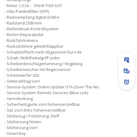
Motor 1,0 Ltr. - 74 kW TGDI KAT
Otto-Partikelfilter (OPF)
Radioempfang digital (DAB+)
Radstand 2580 mm
Reifendruck-Kontrollsystem
Reifen-Reparaturkit
Rückfahrkamera
Rücksitzlehne geteilt/klappbar
Schadstoffarm nach Abgasnorm Euro 6e
Schalt-/Wählhebelgriff Leder
Inz
Scheibenbeschlagerkennung / Regelung
Scheibenwischer mit Regensensor
Prob
Scheinwerfer LED
Seitenairbag vorn
Prei
Service-System: Online Update OTA (Over The Air)
Service-System: Remote Services (Blue Link)
Servolenkung
Sicherheitsgurte vorn höhenverstellbar
Sitz vorn links höhenverstellbar
Sitzbezug / Polsterung: Stoff
Sitzheizung hinten
Sitzheizung vorn
Smart-Key