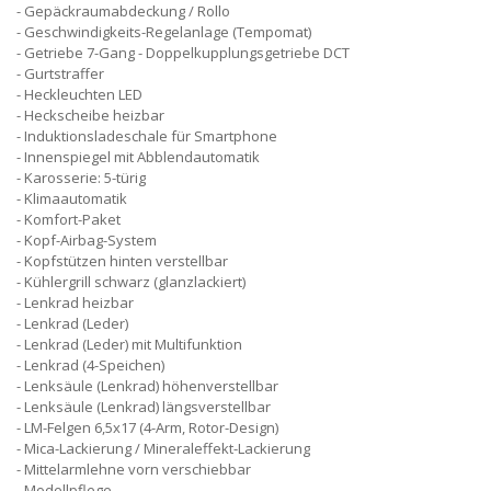
Gepäckraumabdeckung / Rollo
Geschwindigkeits-Regelanlage (Tempomat)
Getriebe 7-Gang - Doppelkupplungsgetriebe DCT
Gurtstraffer
Heckleuchten LED
Heckscheibe heizbar
Induktionsladeschale für Smartphone
Innenspiegel mit Abblendautomatik
Karosserie: 5-türig
Klimaautomatik
Komfort-Paket
Kopf-Airbag-System
Kopfstützen hinten verstellbar
Kühlergrill schwarz (glanzlackiert)
Lenkrad heizbar
Lenkrad (Leder)
Lenkrad (Leder) mit Multifunktion
Lenkrad (4-Speichen)
Lenksäule (Lenkrad) höhenverstellbar
Lenksäule (Lenkrad) längsverstellbar
LM-Felgen 6,5x17 (4-Arm, Rotor-Design)
Mica-Lackierung / Mineraleffekt-Lackierung
Mittelarmlehne vorn verschiebbar
Modellpflege