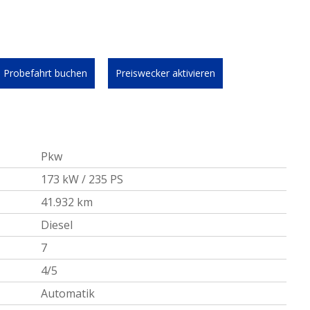
Probefahrt buchen
Preiswecker aktivieren
Pkw
173 kW / 235 PS
41.932 km
Diesel
7
4/5
Automatik