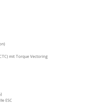
on)
(CTC) mit Torque Vectoring
)
lle ESC