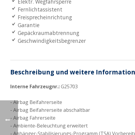
Elektr. Wegfahrsperre
Fernlichtassistent
Freisprecheinrichtung
Garantie
Gepäckraumabtrennung
Geschwindigkeitsbegrenzer
Beschreibung und weitere Informatio
Interne Fahrzeugnr.:
G25703
Airbag Beifahrerseite
Airbag Beifahrerseite abschaltbar
Airbag Fahrerseite
Ambiente-Beleuchtung erweitert
Anhänger-Stabilisierungs-Programm (TSA) Vorberei