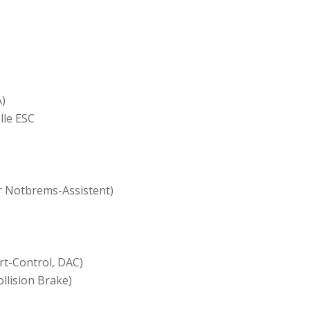
)
lle ESC
r Notbrems-Assistent)
rt-Control, DAC)
llision Brake)