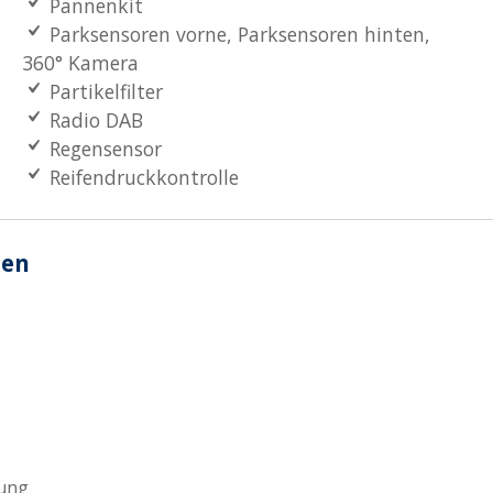
Pannenkit
Parksensoren vorne, Parksensoren hinten,
360° Kamera
Partikelfilter
Radio DAB
Regensensor
Reifendruckkontrolle
nen
tung