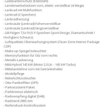
Ladekantenschutz (Edelstahl)
Lendenwirbelstützen vorn, elektr. verstellbar (4-Wege)
Lenkrad mit Multifunktion
Lenkrad (3 Speichen)
Lenkradheizung
Lenksäule (Lenkrad) höhenverstellbar
Lenksäule (Lenkrad) längsverstellbar
LM-Felgen 7,5x19 (5-Y-Speichen Sport-Design, Diamantschnitt /
Hochglanz-Schwarz)
Luftqualitäts-Überwachungssystem (Clean Zone Interior Package
CZIP)
Make-up-Spiegel beleuchtet
Memoryfunktion für Sitz vorn rechts
Metallic-Lackierung
Mild-Hybrid 145 kW (Motor 2,0 Ltr. - 145 kW Turbo)
Mittelarmlehne vorn mit Getränkehalter
Modellpflege
Nebelschlussleuchte
Otto-Partikelfilter (OPF)
Parkassistent-Paket
Parkbremse elektrisch
Radioempfang digital (DAB)
Radstand 2865 mm
Reifendruck-Kontrollsystem