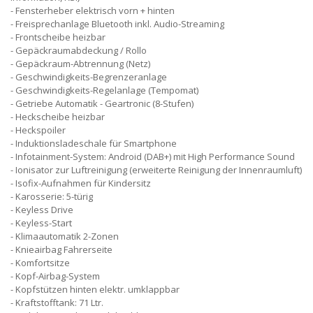
Fensterheber elektrisch vorn + hinten
Freisprechanlage Bluetooth inkl. Audio-Streaming
Frontscheibe heizbar
Gepäckraumabdeckung / Rollo
Gepäckraum-Abtrennung (Netz)
Geschwindigkeits-Begrenzeranlage
Geschwindigkeits-Regelanlage (Tempomat)
Getriebe Automatik - Geartronic (8-Stufen)
Heckscheibe heizbar
Heckspoiler
Induktionsladeschale für Smartphone
Infotainment-System: Android (DAB+) mit High Performance Sound
Ionisator zur Luftreinigung (erweiterte Reinigung der Innenraumluft)
Isofix-Aufnahmen für Kindersitz
Karosserie: 5-türig
Keyless Drive
Keyless-Start
Klimaautomatik 2-Zonen
Knieairbag Fahrerseite
Komfortsitze
Kopf-Airbag-System
Kopfstützen hinten elektr. umklappbar
Kraftstofftank: 71 Ltr.