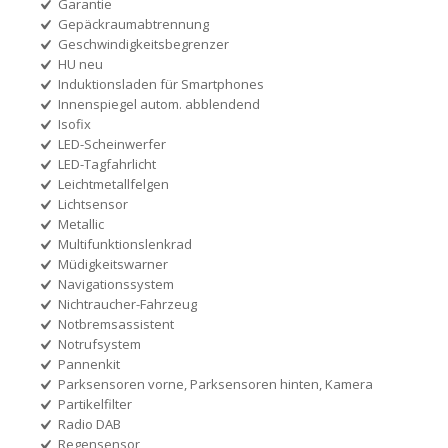
Garantie
Gepäckraumabtrennung
Geschwindigkeitsbegrenzer
HU neu
Induktionsladen für Smartphones
Innenspiegel autom. abblendend
Isofix
LED-Scheinwerfer
LED-Tagfahrlicht
Leichtmetallfelgen
Lichtsensor
Metallic
Multifunktionslenkrad
Müdigkeitswarner
Navigationssystem
Nichtraucher-Fahrzeug
Notbremsassistent
Notrufsystem
Pannenkit
Parksensoren vorne, Parksensoren hinten, Kamera
Partikelfilter
Radio DAB
Regensensor