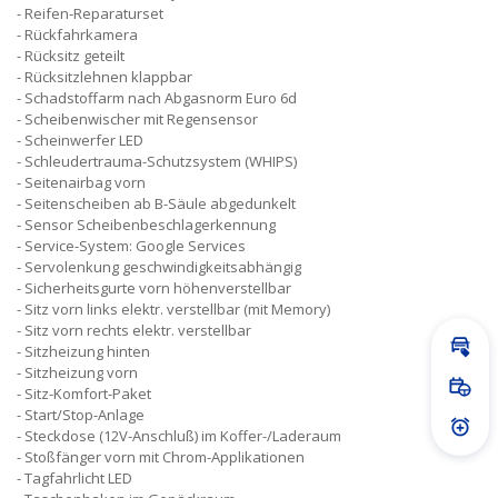
Reifen-Reparaturset
Rückfahrkamera
Rücksitz geteilt
Rücksitzlehnen klappbar
Schadstoffarm nach Abgasnorm Euro 6d
Scheibenwischer mit Regensensor
Scheinwerfer LED
Schleudertrauma-Schutzsystem (WHIPS)
Seitenairbag vorn
Seitenscheiben ab B-Säule abgedunkelt
Sensor Scheibenbeschlagerkennung
Service-System: Google Services
Servolenkung geschwindigkeitsabhängig
Sicherheitsgurte vorn höhenverstellbar
Sitz vorn links elektr. verstellbar (mit Memory)
Sitz vorn rechts elektr. verstellbar
Sitzheizung hinten
Inz
Sitzheizung vorn
Sitz-Komfort-Paket
Prob
Start/Stop-Anlage
Steckdose (12V-Anschluß) im Koffer-/Laderaum
Prei
Stoßfänger vorn mit Chrom-Applikationen
Tagfahrlicht LED