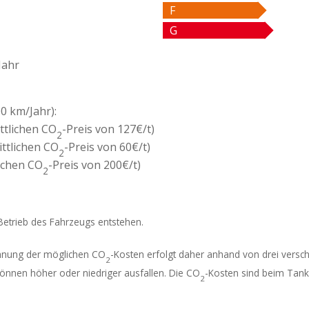
F
G
Jahr
0 km/Jahr):
ttlichen CO
-Preis von 127€/t)
2
ttlichen CO
-Preis von 60€/t)
2
ichen CO
-Preis von 200€/t)
2
 Betrieb des Fahrzeugs entstehen.
echnung der möglichen CO
-Kosten erfolgt daher anhand von drei vers
2
können höher oder niedriger ausfallen. Die CO
-Kosten sind beim Tanke
2