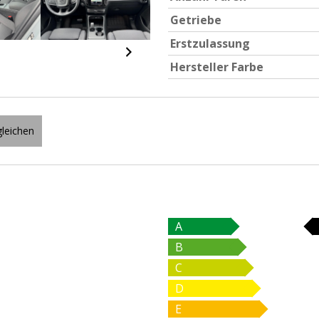
Getriebe
Erstzulassung
Hersteller Farbe
leichen
A
B
C
D
E