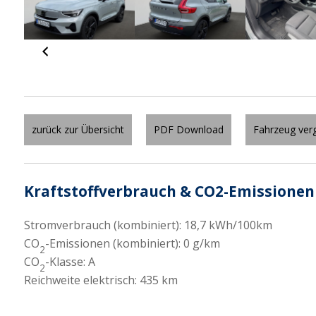
zurück zur Übersicht
PDF Download
Fahrzeug verg
Kraftstoffverbrauch & CO2-Emissionen
Stromverbrauch (kombiniert):
18,7 kWh/100km
CO
-Emissionen (kombiniert):
0 g/km
2
CO
-Klasse:
A
2
Reichweite elektrisch:
435 km