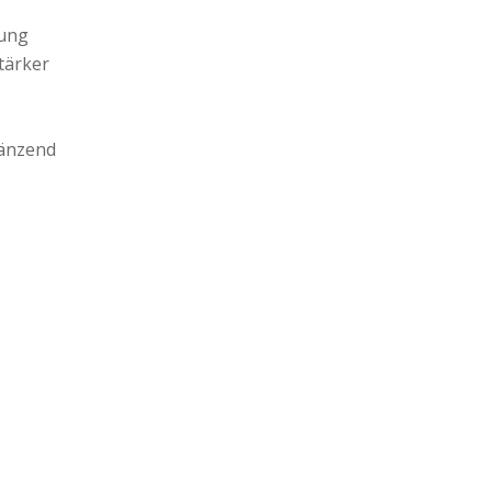
tung
tärker
länzend