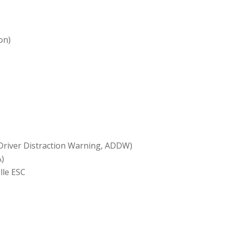
on)
river Distraction Warning, ADDW)
)
lle ESC