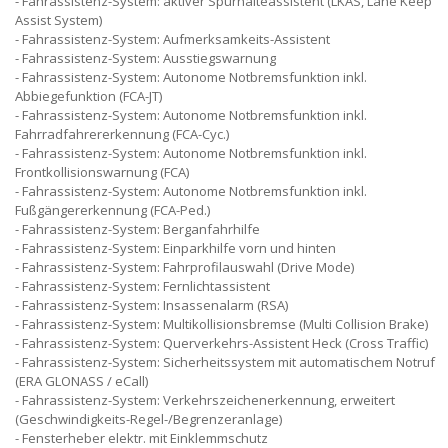
Fahrassistenz-System: aktiver Spurhalteassistent (LKAS, Lane Keep
Assist System)
Fahrassistenz-System: Aufmerksamkeits-Assistent
Fahrassistenz-System: Ausstiegswarnung
Fahrassistenz-System: Autonome Notbremsfunktion inkl.
Abbiegefunktion (FCA-JT)
Fahrassistenz-System: Autonome Notbremsfunktion inkl.
Fahrradfahrererkennung (FCA-Cyc.)
Fahrassistenz-System: Autonome Notbremsfunktion inkl.
Frontkollisionswarnung (FCA)
Fahrassistenz-System: Autonome Notbremsfunktion inkl.
Fußgängererkennung (FCA-Ped.)
Fahrassistenz-System: Berganfahrhilfe
Fahrassistenz-System: Einparkhilfe vorn und hinten
Fahrassistenz-System: Fahrprofilauswahl (Drive Mode)
Fahrassistenz-System: Fernlichtassistent
Fahrassistenz-System: Insassenalarm (RSA)
Fahrassistenz-System: Multikollisionsbremse (Multi Collision Brake)
Fahrassistenz-System: Querverkehrs-Assistent Heck (Cross Traffic)
Fahrassistenz-System: Sicherheitssystem mit automatischem Notruf
(ERA GLONASS / eCall)
Fahrassistenz-System: Verkehrszeichenerkennung, erweitert
(Geschwindigkeits-Regel-/Begrenzeranlage)
Fensterheber elektr. mit Einklemmschutz