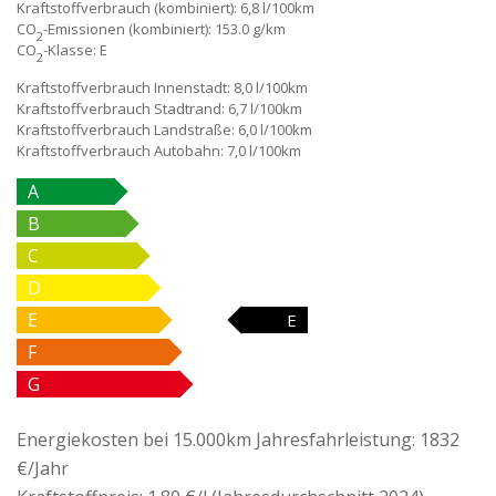
Kraftstoffverbrauch (kombiniert):
6,8 l/100km
CO
-Emissionen (kombiniert):
153.0 g/km
2
CO
-Klasse:
E
2
Kraftstoffverbrauch Innenstadt:
8,0 l/100km
Kraftstoffverbrauch Stadtrand:
6,7 l/100km
Kraftstoffverbrauch Landstraße:
6,0 l/100km
Kraftstoffverbrauch Autobahn:
7,0 l/100km
A
B
C
D
E
E
F
G
Energiekosten bei 15.000km Jahresfahrleistung:
1832
€/Jahr