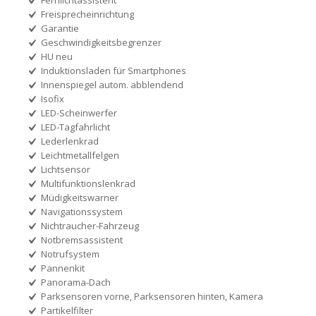
Freisprecheinrichtung
Garantie
Geschwindigkeitsbegrenzer
HU neu
Induktionsladen für Smartphones
Innenspiegel autom. abblendend
Isofix
LED-Scheinwerfer
LED-Tagfahrlicht
Lederlenkrad
Leichtmetallfelgen
Lichtsensor
Multifunktionslenkrad
Müdigkeitswarner
Navigationssystem
Nichtraucher-Fahrzeug
Notbremsassistent
Notrufsystem
Pannenkit
Panorama-Dach
Parksensoren vorne, Parksensoren hinten, Kamera
Partikelfilter