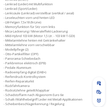
Lenkrad (Leder) mit Multifunktion
Lenkrad (Sport/Leder)
Lenksäule (Lenkrad) verstellbar (vertikal / axial)
Leseleuchten vorn und hinten LED
LM-Felgen 7,5x18 (N-Line)
Memoryfunktion für Sitz vorn links
Mica-Lackierung / Mineraleffekt-Lackierung
Mild-Hybrid 103 kW (Motor 1,5 Ltr. - 103 kW T-GDI)
Mittelarmlehne hinten mit Getränkehalter
Mittelarmlehne vorn verschiebbar
Modellpflege (2)
Otto-Partikelfilter (OPF)
Panorama-Schiebedach
Parkbremse elektrisch (EPB)
Pedale Aluminium
Radioempfang digital (DAB+)
Reifendruck-Kontrollsystem
Reifen-Reparaturkit
Inz
Rückfahrkamera
Rücksitzlehne geteilt/klappbar
Prob
Schadstoffarm nach Abgasnorm Euro 6e
Schalt-/Wählhebelgriff Leder mit Metall-Applikationen
Prei
Scheibenbeschlagerkennung / Regelung