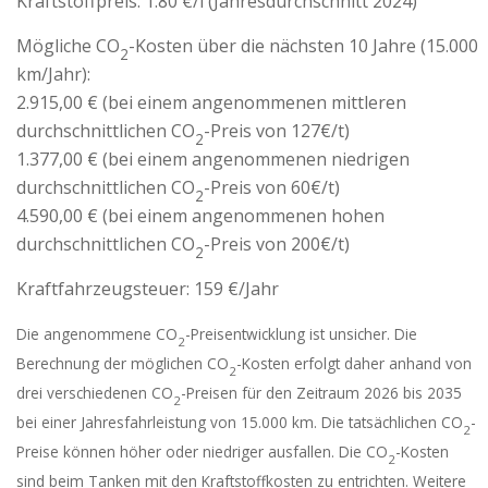
Kraftstoffpreis:
1.80 €/l (Jahresdurchschnitt 2024)
Mögliche CO
-Kosten über die nächsten 10 Jahre (15.000
2
km/Jahr):
2.915,00 € (bei einem angenommenen mittleren
durchschnittlichen CO
-Preis von 127€/t)
2
1.377,00 € (bei einem angenommenen niedrigen
durchschnittlichen CO
-Preis von 60€/t)
2
4.590,00 € (bei einem angenommenen hohen
durchschnittlichen CO
-Preis von 200€/t)
2
Kraftfahrzeugsteuer:
159 €/Jahr
Die angenommene CO
-Preisentwicklung ist unsicher. Die
2
Berechnung der möglichen CO
-Kosten erfolgt daher anhand von
2
drei verschiedenen CO
-Preisen für den Zeitraum 2026 bis 2035
2
bei einer Jahresfahrleistung von 15.000 km. Die tatsächlichen CO
-
2
Preise können höher oder niedriger ausfallen. Die CO
-Kosten
2
sind beim Tanken mit den Kraftstoffkosten zu entrichten. Weitere