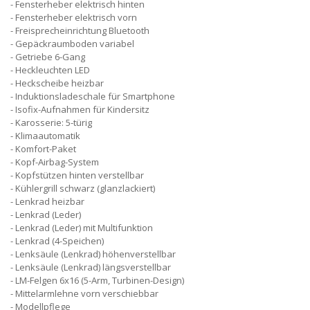
Fensterheber elektrisch hinten
Fensterheber elektrisch vorn
Freisprecheinrichtung Bluetooth
Gepäckraumboden variabel
Getriebe 6-Gang
Heckleuchten LED
Heckscheibe heizbar
Induktionsladeschale für Smartphone
Isofix-Aufnahmen für Kindersitz
Karosserie: 5-türig
Klimaautomatik
Komfort-Paket
Kopf-Airbag-System
Kopfstützen hinten verstellbar
Kühlergrill schwarz (glanzlackiert)
Lenkrad heizbar
Lenkrad (Leder)
Lenkrad (Leder) mit Multifunktion
Lenkrad (4-Speichen)
Lenksäule (Lenkrad) höhenverstellbar
Lenksäule (Lenkrad) längsverstellbar
LM-Felgen 6x16 (5-Arm, Turbinen-Design)
Mittelarmlehne vorn verschiebbar
Modellpflege