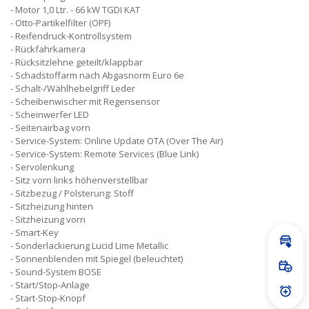
Motor 1,0 Ltr. - 66 kW TGDI KAT
Otto-Partikelfilter (OPF)
Reifendruck-Kontrollsystem
Rückfahrkamera
Rücksitzlehne geteilt/klappbar
Schadstoffarm nach Abgasnorm Euro 6e
Schalt-/Wählhebelgriff Leder
Scheibenwischer mit Regensensor
Scheinwerfer LED
Seitenairbag vorn
Service-System: Online Update OTA (Over The Air)
Service-System: Remote Services (Blue Link)
Servolenkung
Sitz vorn links höhenverstellbar
Sitzbezug / Polsterung: Stoff
Sitzheizung hinten
Sitzheizung vorn
Smart-Key
Sonderlackierung Lucid Lime Metallic
Inz
Sonnenblenden mit Spiegel (beleuchtet)
Sound-System BOSE
Prob
Start/Stop-Anlage
Prei
Start-Stop-Knopf