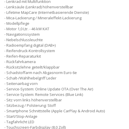
Lenkrad mit Multifunktion
Lenksäule (Lenkrad) höhenverstellbar
Lifetime MapCare (Internetbasierende Dienste)
Mica-Lackierung / Mineraleffekt-Lackierung
Modellpflege
Motor 1,0 Ltr. - 46 kW KAT
Navigationssystem
Nebelschlussleuchte
Radioempfang digital (DAB+)
Reifendruck-Kontrollsystem
Reifen-Reparaturkit
Rückfahrkamera
Rücksitzlehne geteilt/klappbar
Schadstoffarm nach Abgasnorm Euro 6e
Schalt-/Wählhebelgriff Leder
Seitenairbag vorn
Service-System: Online Update OTA (Over The Air)
Service-System: Remote Services (Blue Link)
Sitz vorn links höhenverstellbar
Sitzbezug / Polsterung: Stoff
Smartphone Schnittstelle (Apple CarPlay & Android Auto)
Start/Stop-Anlage
Tagfahrlicht LED
Touchscreen-Farbdisplay (8,0 Zoll)