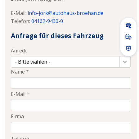
E-Mail:
info-jork@autohaus-broehan.de
Telefon:
04162-9430-0
Inz
Anfrage für dieses Fahrzeug
Prob
Anrede
Prei
- Bitte wählen -
Name *
E-Mail *
Firma
Telefon